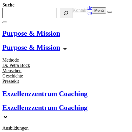
Suche
de
Kontakt
Menü
en
Purpose & Mission
Purpose & Mission
⌄
Methode
Dr. Petra Bock
Menschen
Geschichte
Pressekit
Exzellenzzentrum Coaching
Exzellenzzentrum Coaching
⌄
Ausbildungen