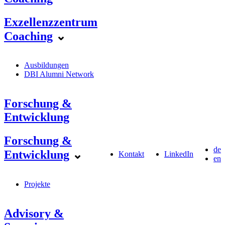
Exzellenzzentrum
Coaching
⌄
Ausbildungen
DBI Alumni Network
Forschung &
Entwicklung
Forschung &
de
Entwicklung
⌄
Kontakt
LinkedIn
en
Projekte
Advisory &