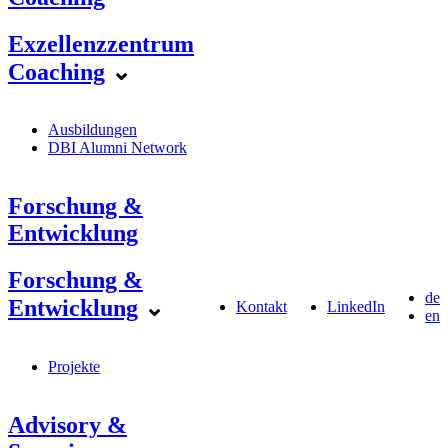
Exzellenzzentrum
Coaching
⌄
Ausbildungen
DBI Alumni Network
Forschung &
Entwicklung
Forschung &
de
Entwicklung
⌄
Kontakt
LinkedIn
en
Projekte
Advisory &