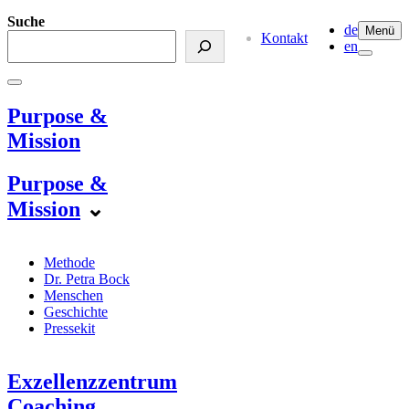
Suche
de
Menü
Kontakt
en
Purpose &
Mission
Purpose &
Mission
⌄
Methode
Dr. Petra Bock
Menschen
Geschichte
Pressekit
Exzellenzzentrum
Coaching